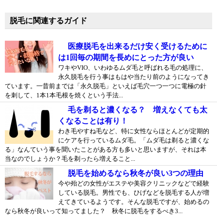
脱毛に関連するガイド
医療脱毛を出来るだけ安く受けるために
は1回毎の期間を長めにとった方が良い
ワキやVIO、いわゆるムダ毛と呼ばれる毛の処理に、
永久脱毛を行う事はもはや当たり前のようになってき
ています。一昔前までは「永久脱毛」といえば毛穴一つ一つに電極の針
を刺して、1本1本毛根を焼くという手法...
毛を剃ると濃くなる？ 増えなくても太
くなることは有り！
わき毛やすね毛など、特に女性ならほとんどが定期的
にケアを行っているムダ毛。「ムダ毛は剃ると濃くな
る」なんていう事を聞いたことがある方も多いと思いますが、それは本
当なのでしょうか？毛を剃ったら増えること...
脱毛を始めるなら秋冬が良い3つの理由
今や殆どの女性がエステや美容クリニックなどで経験
している脱毛。男性でも、ひげなどを脱毛する人が増
えてきているようです。そんな脱毛ですが、始めるの
なら秋冬が良いって知ってました？ 秋冬に脱毛をするべき3...