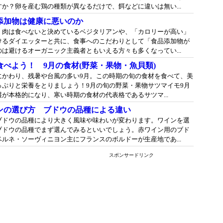
か？卵を産む鶏の種類が異なるだけで、餌などに違いは無い...
添加物は健康に悪いのか
、肉は食べないと決めているベジタリアンや、「カロリーが高い」
けるダイエッターと共に、食事へのこだわりとして「食品添加物が
は避けるオーガニック主義者ともいえる方々も多くなってい...
食べよう！ 9月の食材(野菜・果物・魚貝類)
にかわり、残暑や台風の多い9月。この時期の旬の食材を食べて、美
っぷりと栄養をとりましょう！9月の旬の野菜・果物サツマイモ9月
が本格的になり、寒い時期の食材の代表格であるサツマ...
ンの選び方 ブドウの品種による違い
ブドウの品種により大きく風味や味わいが変わります。ワインを選
ブドウの品種でまず選んでみるといいでしょう。赤ワイン用のブド
ルネ・ソーヴィニヨン主にフランスのボルドーが生産地であ...
スポンサードリンク