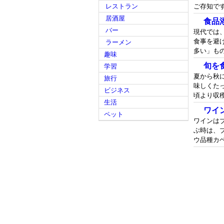
レストラン
ご存知です
居酒屋
食品
バー
現代では
食事を避
ラーメン
多い」もの
趣味
旬を
学習
夏から秋
旅行
味しくた
ビジネス
頃より収穫
生活
ワイ
ペット
ワインは
ぶ時は、
ウ品種カベ