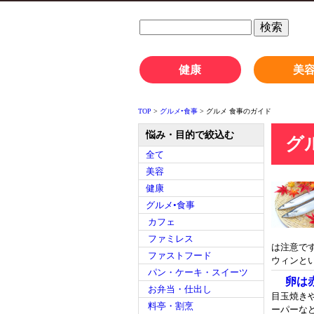
健康
美
TOP
>
グルメ•食事
> グルメ 食事のガイド
悩み・目的で絞込む
グ
全て
美容
健康
グルメ•食事
カフェ
ファミレス
は注意で
ファストフード
ウィンとい
パン・ケーキ・スイーツ
卵は
お弁当・仕出し
目玉焼き
料亭・割烹
ーパーな