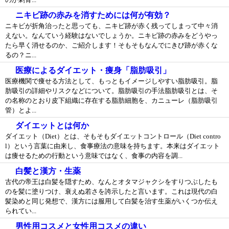
ニキビ跡の赤みを消すためには何が有効？
ニキビが折角治ったと思っても、ニキビ跡が赤く残ってしまって中々消
えない。なんていう経験はないでしょうか。ニキビ跡の赤みをどうやっ
たら早く消せるのか、ご紹介します！そもそもなんでにきび跡が赤くな
るの？ニ...
医療によるダイエット・痩身「脂肪吸引」
医療機関で痩せる方法として、もっともイメージしやすい脂肪吸引。脂
肪吸引の詳細やリスクなどについて。脂肪吸引の手法脂肪吸引とは、そ
の名称のとおり皮下組織に存在する脂肪細胞を、カニューレ（脂肪吸引
管）とよ...
ダイエットとは何か
ダイエット（Diet）とは、そもそもダイエットコントロール（Diet contro
l）という言葉に由来し、食事療法の意味を持ちます。本来はダイエット
は痩せるための行動という意味ではなく、食事の内容を調...
白髪と漢方・生薬
古代の帝王は白髪を隠すため、なんとオタマジャクシをすりつぶしたも
のを髪に塗りつけ、衰えぬ若さを誇示したと言います。これは現代の白
髪染めと同じ発想で、漢方には服用して白髪を治す生薬がいくつか伝え
られてい...
男性用コスメと女性用コスメの違い