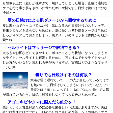
も想像以上に日差しが強すぎて日焼けしてしまった場合、直後に適切な
ケアを行う事が肌をきれいに保つために大切です。日焼け後には十分な
冷却と水...
夏の日焼けによる肌ダメージから回復するために
夏に海や山でたっぷり遊んだ後、気になるのが日焼け後のスキンケア。
将来シミなどを造らないためにも、夏に受けた紫外線ダメージは早めに
しっかりケアしておきましょう。肌ダメージのリセットは体内から肌が
紫外線に...
セルライトはマッサージで解消できる？
太ももやお尻などにできやすく、ボコボコとした状態になってしまうセ
ルライト。セルライトを解消するために、強く揉んでセルライトをつぶ
した方がいいなどと言われる事がありますが、実際はどのようなマッサ
ージが効...
曇りでも日焼けするのは何故？
太陽が雲に隠れていて、日の光が当たっているわけで
も無いのに、日焼けしてしまうのはいったいなんで？
日焼けは「光」によっておこるのではない曇りで太陽
が隠れているから、日焼け対策をしなくても大丈夫だと思って...
アゴニキビやクマに悩んだら鉄分を！
鉄分というと貧血解消ために必要な栄養という認識がありますが、実は
鉄分は貧血だけではなく、肌のハリやニキビの改善、シミや目の下のク