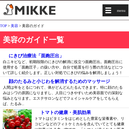
menu
TOP
>
美容
> 美容のガイド
美容のガイド一覧
にきび治療法「面皰圧出」
白ニキビなど、初期段階のにきびの解消に役立つ面皰圧出。面皰圧出に
使用する「面皰圧子」の扱い方や、自分で処置を行う際の方法などにつ
いて詳しく紹介します。正しい対処でにきびの悩みを解消しましょう！
顔のたるみと小じわを解消するためのマッサージ
人間は年をとるにつれて、体がどんどんたるんできます。特に顔のたる
みはシワの原因になりますし、人目につきやすいため美容面での深刻な
悩みとなります。エステサロンなどでフェイシャルケアをしてもらえ
ば、たるみ...
トマトの健康・美肌効果
トマトはビタミンをはじめとした豊富な栄養素や、リ
コピンなどのフィトケミカルを含んでいてとても健康