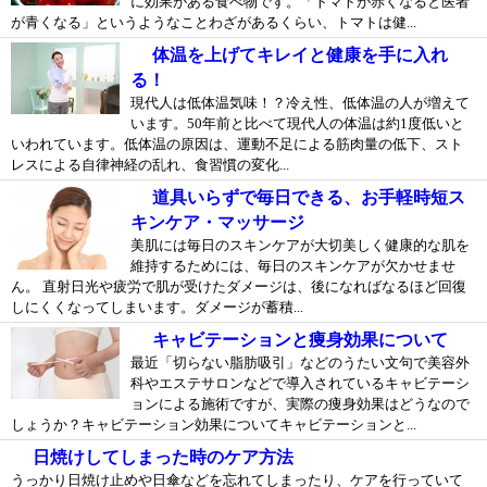
に効果がある食べ物です。「トマトが赤くなると医者
が青くなる」というようなことわざがあるくらい、トマトは健...
体温を上げてキレイと健康を手に入れ
る！
現代人は低体温気味！？冷え性、低体温の人が増えて
います。50年前と比べて現代人の体温は約1度低いと
いわれています。低体温の原因は、運動不足による筋肉量の低下、スト
レスによる自律神経の乱れ、食習慣の変化...
道具いらずで毎日できる、お手軽時短ス
キンケア・マッサージ
美肌には毎日のスキンケアが大切美しく健康的な肌を
維持するためには、毎日のスキンケアが欠かせませ
ん。 直射日光や疲労で肌が受けたダメージは、後になればなるほど回復
しにくくなってしまいます。ダメージが蓄積...
キャビテーションと痩身効果について
最近「切らない脂肪吸引」などのうたい文句で美容外
科やエステサロンなどで導入されているキャビテーシ
ョンによる施術ですが、実際の痩身効果はどうなので
しょうか？キャビテーション効果についてキャビテーションと...
日焼けしてしまった時のケア方法
うっかり日焼け止めや日傘などを忘れてしまったり、ケアを行っていて