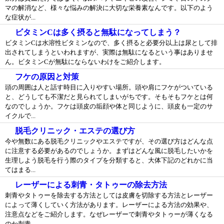
マの解消など、様々な悩みの解決に大切な栄養素なんです。以下のよう
な症状が...
ビタミンCは多く摂ると無駄になってしまう？
ビタミンCは水溶性ビタミンなので、多く摂ると必要分以上は尿として排
出されてしまうといわれますが、実際は無駄になるという事はありませ
ん。ビタミンCが無駄にならないわけをご紹介します。
フケの原因と対策
頭の周囲は人と話す時目に入りやすい場所。頭や肩にフケがついている
と、どうしても不潔だと見られてしまいがちです。そもそもフケとは何
なのでしょうか。フケは頭皮の垢顔や体と同じように、頭皮も一定のサ
イクルで...
脱毛クリニック・エステの選び方
今や無数にある脱毛クリニックやエステですが、その選び方はどんな点
に注意する必要があるのでしょうか。まずはどんな風に脱毛したいかを
生理しよう脱毛を行う際のタイプを分類すると、大体下記のどれかに当
てはまる...
レーザーによる刺青・タトゥーの除去方法
刺青やタトゥーを除去する方法としては皮膚を切除する方法とレーザー
によって薄くしていく方法があります。レーザーによる方法の効果や、
注意点などをご紹介します。なぜレーザーで刺青やタトゥーが薄くなる
のか刺青...