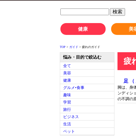
健康
美
TOP
>
ガイド
> 疲れのガイド
悩み・目的で絞込む
疲
全て
美容
健康
足 
脚は、身
グルメ•食事
ンディシ
趣味
の不調の原
学習
旅行
ビジネス
生活
ペット