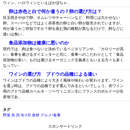
ウィン。ハロウィンといえばかぼちゃ...
卵は赤色と白で何か違うの？卵の選び方は？
目玉焼きやゆで卵、オムレツやチャーハンなど、料理には欠かせない
卵。スーパーなどではよく赤茶色の卵と白い卵が販売されていますが、
何が違うかご存知ですか？卵を産む鶏の種類が異なるだけで、餌などに
違いは無い...
食品添加物は健康に悪いのか
現代では、肉は食べないと決めているベジタリアンや、「カロリーが高
い」食事を避けるダイエッターと共に、食事へのこだわりとして「食品
添加物が多い」ものは避けるオーガニック主義者ともいえる方々も多く
なってい...
ワインの選び方 ブドウの品種による違い
ワインはブドウの品種により大きく風味や味わいが変わります。ワイン
を選ぶ時は、ブドウの品種でまず選んでみるといいでしょう。赤ワイン
用のブドウ品種カベルネ・ソーヴィニヨン主にフランスのボルドーが生
産地であ...
タグ
野菜
魚
貝
旬
9月
食材
グルメ•食事
スポンサードリンク