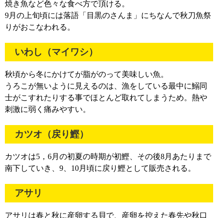
焼き魚など色々な食べ方で頂ける。
9月の上旬頃には落語「目黒のさんま」にちなんで秋刀魚祭
りがおこなわれる。
いわし（マイワシ）
秋頃から冬にかけてが脂がのって美味しい魚。
うろこが無いように見えるのは、漁をしている最中に鰯同
士がこすれたりする事でほとんど取れてしまうため。熱や
刺激に弱く痛みやすい。
カツオ（戻り鰹）
カツオは5，6月の初夏の時期が初鰹、その後8月あたりまで
南下していき、9、10月頃に戻り鰹として販売される。
アサリ
アサリは春と秋に産卵する貝で、産卵を控えた春先や秋口